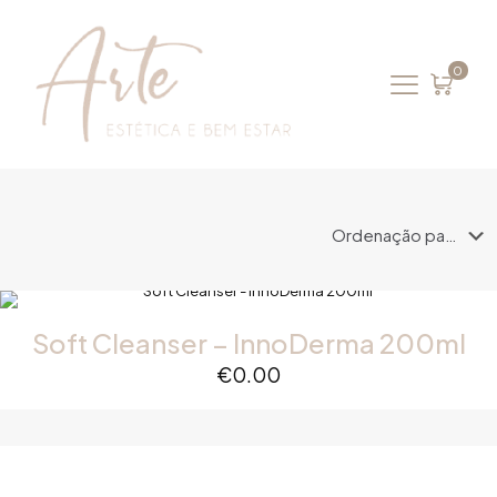
0
Soft Cleanser – InnoDerma 200ml
€
0.00