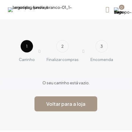
0
1
2
3
Carrinho
Finalizar compras
Encomenda
O seu carrinho está vazio.
Voltar para a loja